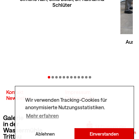
Schlüter
Ausst
Kontakt
Impressum
Newsletter
Datenschutz
Wir verwenden Tracking-Cookies für
anonymisierte Nutzungsstatistiken.
Mehr erfahren
Galerie
in der
Wassermühle
Ablehnen
Einverstanden
Trittau