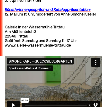
27. April von 15-17 Uhr
Künstlerinnengespräch und Katalogpräsentation:
12. Mai um 15 Uhr, moderiert von Anne Simone Kiesiel
Galerie in der Wassermühle Trittau
Am Mühlenteich 3
22946 Trittau
Geöffnet: Samstag und Sonntag 11–17 Uhr
www.galerie-wassermuehle-trittau.de
SIMONE KARL - QUECKSILBERGARTEN
from
Sparkassen-Kulturst. Stormarn
on
Vimeo
.