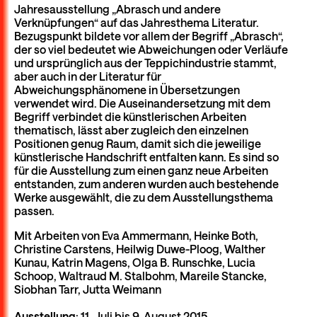
Jahresausstellung „Abrasch und andere
Verknüpfungen“ auf das Jahresthema Literatur.
Bezugspunkt bildete vor allem der Begriff „Abrasch“,
der so viel bedeutet wie Abweichungen oder Verläufe
und ursprünglich aus der Teppichindustrie stammt,
aber auch in der Literatur für
Abweichungsphänomene in Übersetzungen
verwendet wird. Die Auseinandersetzung mit dem
Begriff verbindet die künstlerischen Arbeiten
thematisch, lässt aber zugleich den einzelnen
Positionen genug Raum, damit sich die jeweilige
künstlerische Handschrift entfalten kann. Es sind so
für die Ausstellung zum einen ganz neue Arbeiten
entstanden, zum anderen wurden auch bestehende
Werke ausgewählt, die zu dem Ausstellungsthema
passen.
Mit Arbeiten von Eva Ammermann, Heinke Both,
Christine Carstens, Heilwig Duwe-Ploog, Walther
Kunau, Katrin Magens, Olga B. Runschke, Lucia
Schoop, Waltraud M. Stalbohm, Mareile Stancke,
Siobhan Tarr, Jutta Weimann
Ausstellung
: 11. Juli bis 9. August 2015