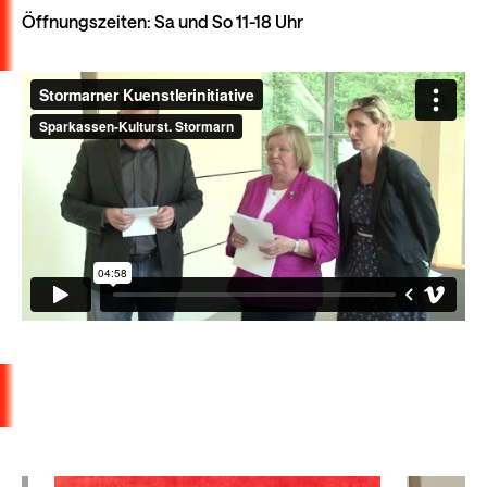
Öffnungszeiten: Sa und So 11-18 Uhr
Ausstellungseröffnung der Stormarner
Kuenstlerinitiative "Abrasch und andere
Verknüpfungen" in der Wassermühle Trittau. Mit
Arbeiten von Eva Ammermann, Heinke Both, Christine
Carstens, Heilwig Duwe-Ploog, Walther Kunau, Katrin
Magens, Olga B. Runschke, Lucia Schoop, Waltraud M.
Stalbohm, Mareile Stancke, Siobhan Tarr, Jutta
Weimann