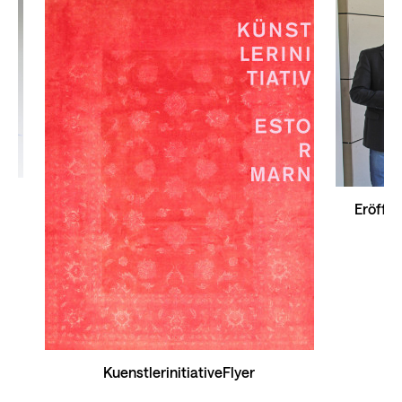
Eröffnu
KuenstlerinitiativeFlyer